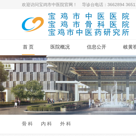
欢迎访问宝鸡市中医院官网！ 导诊台电话：3662894 36511
首 页
医院概况
信息公开
岐黄
骨 科
内 科
外 科