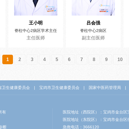
王小明
吕会强
脊柱中心2病区学术主任
脊柱中心2病区
主任医师
副主任医师
1
2
3
4
5
6
7
8
9
10
省卫生健康委员会
|
宝鸡市卫生健康委员会
|
国家中医药管理局
|
权所有
医院地址（西院区）：宝鸡市金台区宝
医院地址（东院区）：宝鸡市金台区行
诊断
急救电话：3666120