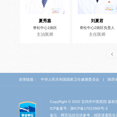
夏秀嘉
刘夏君
脊柱中心1病区
脊柱中心2病区负责人
主治医师
主任医师
友情链接：
中华人民共和国国家卫生健康委员会
|
陕西
CopyRight © 2020 宝鸡市中医医院 版
ICP备案号：陕ICP备17022965号-3
备注：网页信息仅供参考，就医请遵医生